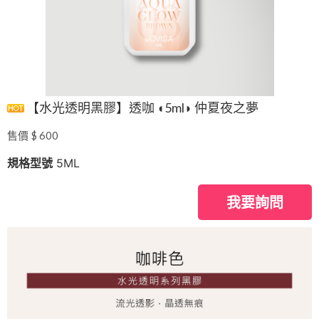
【水光透明黑膠】透咖 ◖5ml◗ 仲夏夜之夢
售價 $ 600
規格型號
5ML
我要詢問