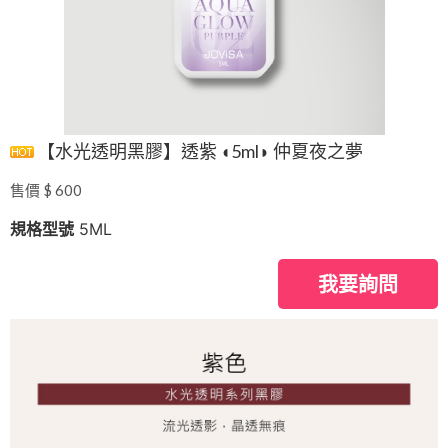
【水光透明黑膠】透紫 ◖5ml◗ 仲夏夜之夢
售價 $ 600
規格型號
5ML
我要詢問