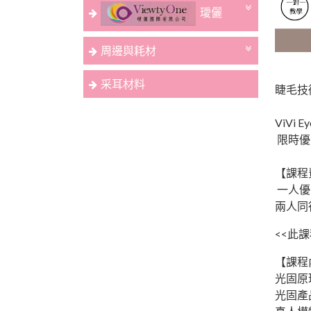
璦儷
**
周邊與耗材
光固時
采耳材料
睫毛技
ViVi
限時優
【課程
一人優惠
兩人同行
<<此
【課程
光固原
光固產