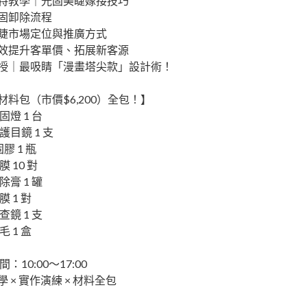
特教學｜光固美睫嫁接技巧
固卸除流程
睫市場定位與推廣方式
效提升客單價、拓展新客源
授｜最吸睛「漫畫塔尖款」設計術！
材料包（市價$6,200）全包！】
燈 1 台
目鏡 1 支
膠 1 瓶
 10 對
膏 1 罐
 1 對
鏡 1 支
 1 盒
：10:00～17:00
 × 實作演練 × 材料全包