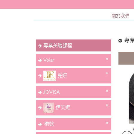
關於我們
專
專業美睫課程
Volar
亮妍
JOVISA
伊芙妮
楷懿