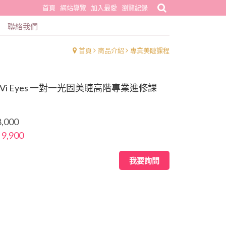
首頁
網站導覽
加入最愛
瀏覽紀錄
聯絡我們
首頁
商品介紹
專業美睫課程
iVi Eyes 一對一光固美睫高階專業進修課
,000
 9,900
我要詢問