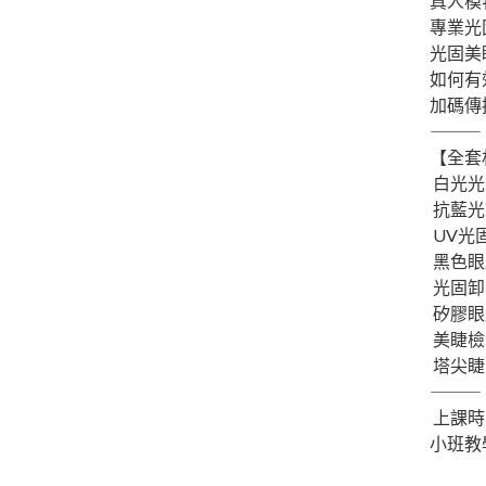
真人模
專業光
光固美
如何有
加碼傳
⸻
【全套
白光光固
抗藍光護
UV光固
黑色眼膜
光固卸除
矽膠眼膜
美睫檢查
塔尖睫毛
⸻
上課時間
小班教學