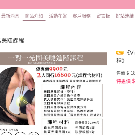
最新消息
商品介紹
活動花絮
客戶服務
留言板
好站連結
業美睫課程
《V
程》
18
售價 $
$
特惠價