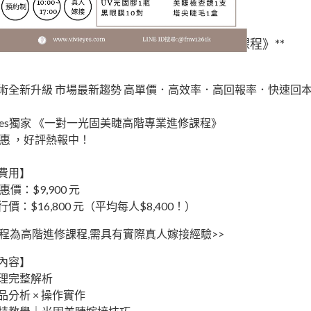
ViVi Eyes獨家 《一對一光固美睫高階專業進修課程》**
代來了！不跟上就落伍！
術全新升級 市場最新趨勢 高單價．高效率．高回報率．快速回
 Eyes獨家 《一對一光固美睫高階專業進修課程》
惠 ，好評熱報中！
費用】
價：$9,900 元
價：$16,800 元（平均每人$8,400！）
課程為高階進修課程,需具有實際真人嫁接經驗>>
內容】
理完整解析
品分析 × 操作實作